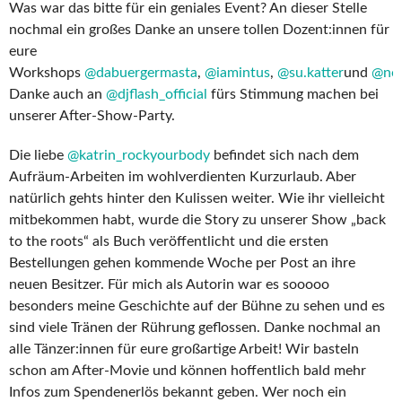
Was war das bitte für ein geniales Event? An dieser Stelle
nochmal ein großes Danke an unsere tollen Dozent:innen für
eure
Workshops
@dabuergermasta
,
@iamintus
,
@su.katter
und
@nob
Danke auch an
@djflash_official
fürs Stimmung machen bei
unserer After-Show-Party.
Die liebe
@katrin_rockyourbody
befindet sich nach dem
Aufräum-Arbeiten im wohlverdienten Kurzurlaub. Aber
natürlich gehts hinter den Kulissen weiter. Wie ihr vielleicht
mitbekommen habt, wurde die Story zu unserer Show „back
to the roots“ als Buch veröffentlicht und die ersten
Bestellungen gehen kommende Woche per Post an ihre
neuen Besitzer. Für mich als Autorin war es sooooo
besonders meine Geschichte auf der Bühne zu sehen und es
sind viele Tränen der Rührung geflossen. Danke nochmal an
alle Tänzer:innen für eure großartige Arbeit! Wir basteln
schon am After-Movie und können hoffentlich bald mehr
Infos zum Spendenerlös bekannt geben. Wer noch ein