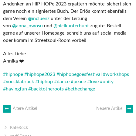
Andenken an HIP HOPe 2023 ergattern möchte, sichert sich
gerne noch ein signiertes Buch. Der Erlös kommt ebenfalls
dem Verein
@incluenz
unter der Leitung
von
@anna_nwosu
und
@nicikunterbunt
zugute. Bestell
gerne auf unserer Homepage, schreib uns auf social media
oder komm im Streetsoul-Room vorbei!
Alles Liebe
Annika ❤️
#hiphope
#hiphope2023
#hiphopegoesfestival
#workshops
#voecklabruck
#hiphop
#dance
#peace
#love
#unity
#havingfun
#backtotheroots
#bethechange
BEITRAGSNAVIGATION
←
Ältere Artikel
Neuere Artikel
→
KateRock