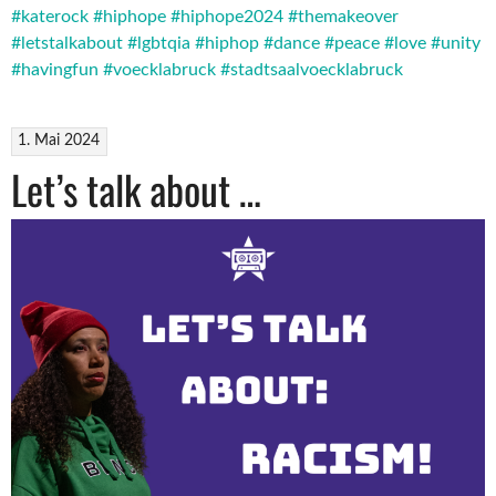
#katerock
#hiphope
#hiphope2024
#themakeover
#letstalkabout
#lgbtqia
#hiphop
#dance
#peace
#love
#unity
#havingfun
#voecklabruck
#stadtsaalvoecklabruck
1. Mai 2024
Let’s talk about …