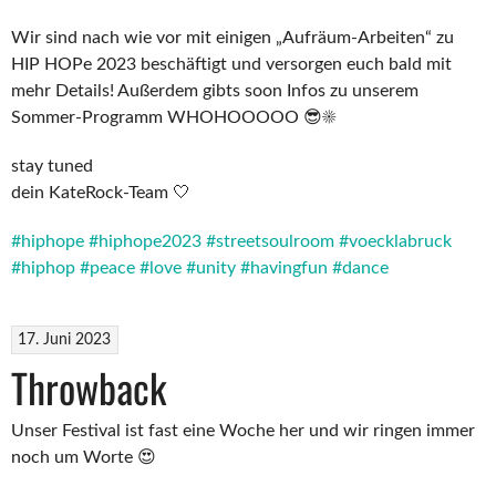
Wir sind nach wie vor mit einigen „Aufräum-Arbeiten“ zu
HIP HOPe 2023 beschäftigt und versorgen euch bald mit
mehr Details! Außerdem gibts soon Infos zu unserem
Sommer-Programm WHOHOOOOO 😎☀️
stay tuned
dein KateRock-Team 🤍
#hiphope
#hiphope2023
#streetsoulroom
#voecklabruck
#hiphop
#peace
#love
#unity
#havingfun
#dance
17. Juni 2023
Throwback
Unser Festival ist fast eine Woche her und wir ringen immer
noch um Worte 😍