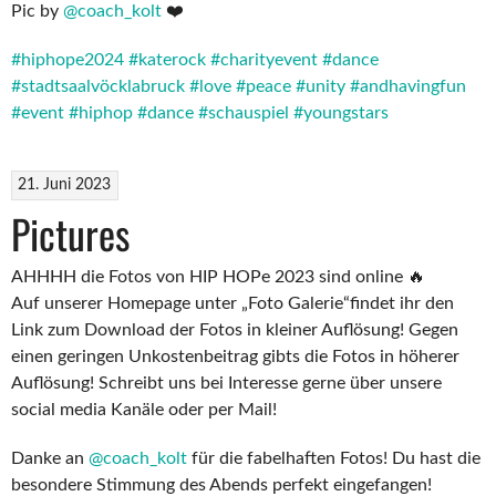
Pic by
@coach_kolt
❤️
#hiphope2024
#katerock
#charityevent
#dance
#stadtsaalvöcklabruck
#love
#peace
#unity
#andhavingfun
#event
#hiphop
#dance
#schauspiel
#youngstars
21. Juni 2023
Pictures
AHHHH die Fotos von HIP HOPe 2023 sind online 🔥
Auf unserer Homepage unter „Foto Galerie“findet ihr den
Link zum Download der Fotos in kleiner Auflösung! Gegen
einen geringen Unkostenbeitrag gibts die Fotos in höherer
Auflösung! Schreibt uns bei Interesse gerne über unsere
social media Kanäle oder per Mail!
Danke an
@coach_kolt
für die fabelhaften Fotos! Du hast die
besondere Stimmung des Abends perfekt eingefangen!