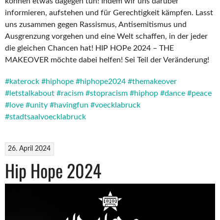
können etwas dagegen tun! Indem wir uns darüber
informieren, aufstehen und für Gerechtigkeit kämpfen. Lasst
uns zusammen gegen Rassismus, Antisemitismus und
Ausgrenzung vorgehen und eine Welt schaffen, in der jeder
die gleichen Chancen hat! HIP HOPe 2024 – THE
MAKEOVER möchte dabei helfen! Sei Teil der Veränderung!
#katerock
#hiphope
#hiphope2024
#themakeover
#letstalkabout
#racism
#stopracism
#hiphop
#dance
#peace
#love
#unity
#havingfun
#voecklabruck
#stadtsaalvoecklabruck
26. April 2024
Hip Hope 2024